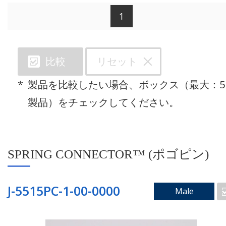
1
カテゴリで検索
リセット
比較
SPRING CONNECTOR™ (ポゴピン)
製品を比較したい場合、ボックス（最大：5
スルーホールコネクタ
製品）をチェックしてください。
フローティングコネクタ
SPRING CONNECTOR™ (ポゴピン)
ライトアングルコネクタ
受け側コネクタ
J-5515PC-1-00-0000
Male
ツーピースコネクタ