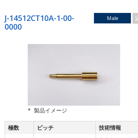
実装方法で検索
J-14512CT10A-1-00-
Male
0000
表面実装_垂直嵌合タ
表面実装_ライトアン
イプ
グルタイプ
製品イメージ
極数
ピッチ
技術情報
スルーホールタイプ
フローティングタイプ