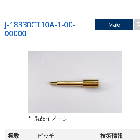
篏合長[mm]
一致
J-18330CT10A-1-00-
Male
00000
[一致]ボタンをONにすると前方入力欄に入力
された数値と一致する候補のみを表示しま
す。
ハウジング ボス有無検索
有
無
製品イメージ
極数
ピッチ
技術情報