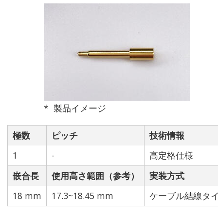
該当なし
1
2
3
4
5
6
7
8
9
10
12
14
16
18
20
製品イメージ
24
40
極数
ピッチ
技術情報
1
-
高定格仕様
電流値[A]
一致
嵌合長
使用高さ範囲（参考）
実装方式
18 mm
17.3~18.45 mm
ケーブル結線タ