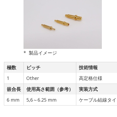
ピッチ(mm)
2.0 mm
2.5 mm
製品イメージ
2.54 mm
極数
ピッチ
技術情報
3.0 mm
1
Other
高定格仕様
嵌合長
4.0 mm
使用高さ範囲（参考）
実装方式
6 mm
5,6～6.25 mm
ケーブル結線タイ
Other