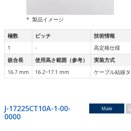
製品イメージ
極数
ピッチ
技術情報
高速伝送仕様（対応）
高耐久仕様
1
-
高定格仕様
嵌合長
使用高さ範囲（参考）
実装方式
16.7 mm
16.2~17.1 mm
ケーブル結線タ
該当技術なし
J-17225CT10A-1-00-
Male
0000
ピン数で検索