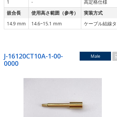
1
-
高定格仕様
嵌合長
使用高さ範囲（参考）
実装方式
14.9 mm
14.6~15.1 mm
ケーブル結線タ
ケーブル結線タイプ
J-16120CT10A-1-00-
Male
0000
技術で検索
防水仕様
高定格仕様