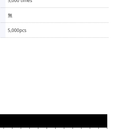
5,000 times
無
5,000pcs