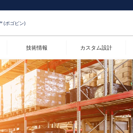
R™ (ポゴピン)
技術情報
カスタム設計
受け側コネクタ
メッキ技術
電子カタログ
高速伝送