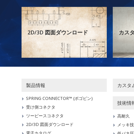
2D/3D 図面ダウンロード
カス
製品情報
カスタ
SPRING CONNECTOR™ (ポゴピン)
技術情
受け側コネクタ
ツーピースコネクタ
高耐久
2D/3D 図面ダウンロード
メッキ技
電子カタログ
低バネ圧