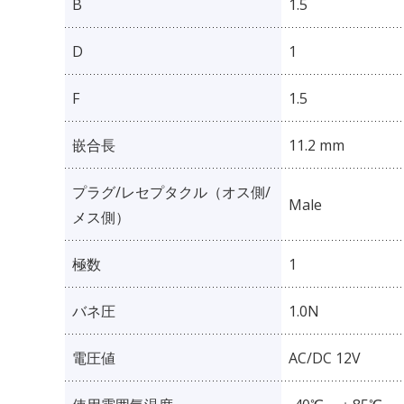
B
1.5
D
1
F
1.5
嵌合長
11.2 mm
プラグ/レセプタクル（オス側/
Male
メス側）
極数
1
バネ圧
1.0N
電圧値
AC/DC 12V