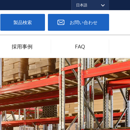
日本語
English
繁体中文
日本語
製品検索
お問い合わせ
採用事例
FAQ
ツーピースコネクタ
低バネ圧対応
高電流