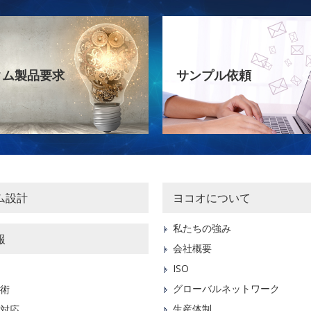
タム製品要求
サンプル依頼
ム設計
ヨコオについて
私たちの強み
報
会社概要
ISO
グローバルネットワーク
術
生産体制
対応