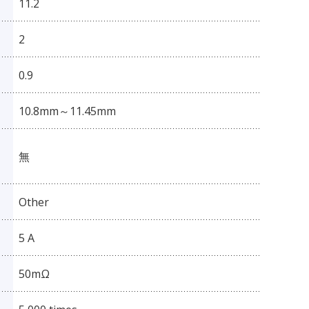
11.2
2
0.9
10.8mm～11.45mm
無
Other
5 A
50mΩ