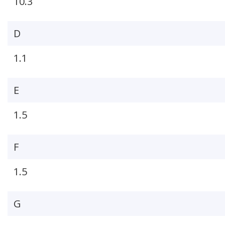
10.3
D
1.1
E
1.5
F
1.5
G