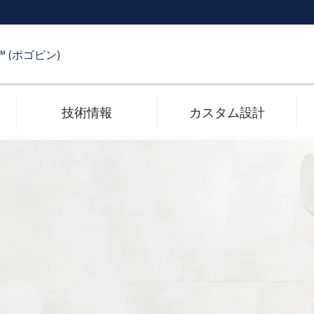
R™ (ポゴピン)
技術情報
カスタム設計
受け側コネクタ
メッキ技術
電子カタログ
高速伝送