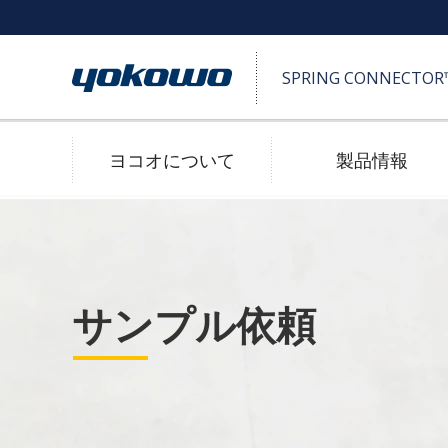
SPRING CONNECTO
ヨコオについて
製品情報
SPRING CONNECTOR™ (ポゴピン)
高耐久
サンプル依頼
2D/3D 図面ダウンロード
防水