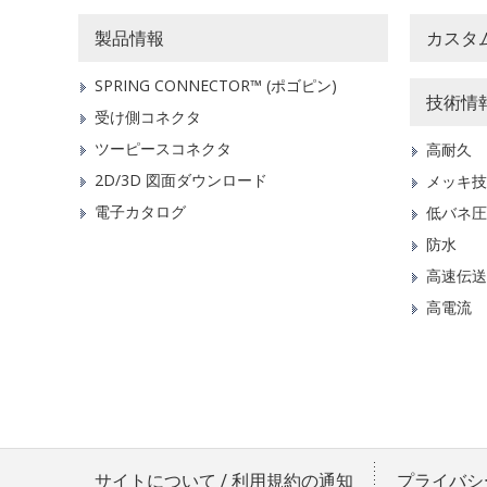
製品情報
カスタ
SPRING CONNECTOR™ (ポゴピン)
技術情
受け側コネクタ
ツーピースコネクタ
高耐久
2D/3D 図面ダウンロード
メッキ技
電子カタログ
低バネ圧
防水
高速伝送
高電流
サイトについて / 利用規約の通知
プライバシ