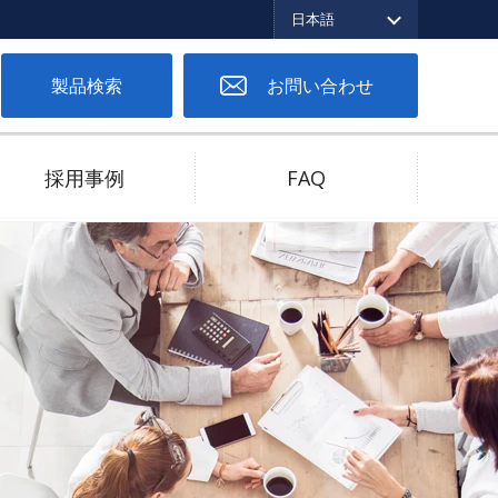
日本語
English
繁体中文
日本語
製品検索
お問い合わせ
採用事例
FAQ
ツーピースコネクタ
低バネ圧対応
高電流