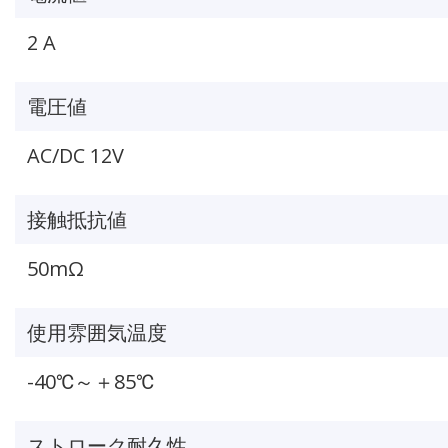
2 A
電圧値
AC/DC 12V
接触抵抗値
50mΩ
使用雰囲気温度
-40℃～＋85℃
ストローク耐久性