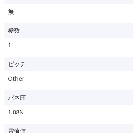
無
極数
1
ピッチ
Other
バネ圧
1.08N
電流値