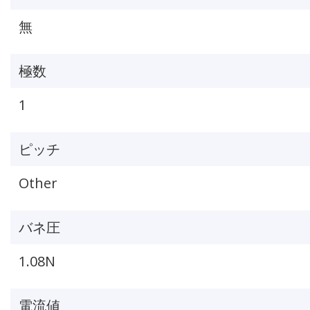
無
極数
1
ピッチ
Other
バネ圧
1.08N
電流値