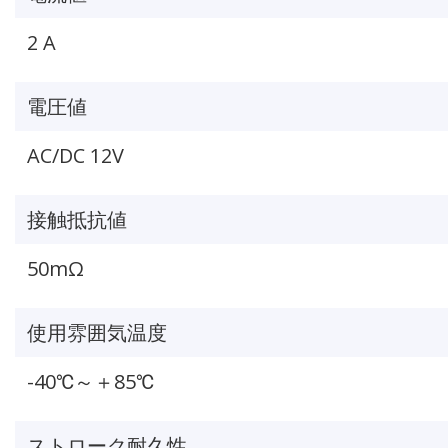
2 A
電圧値
AC/DC 12V
接触抵抗値
50mΩ
使用雰囲気温度
-40℃～＋85℃
ストローク耐久性