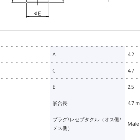
A
4.2
C
4.7
E
2.5
嵌合長
4.7 
プラグ/レセプタクル（オス側/
Male
メス側）