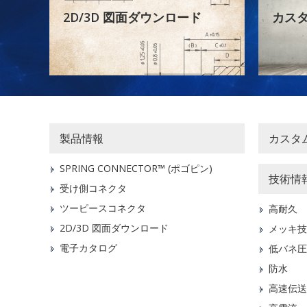
2D/3D 図面ダウンロード
カス
製品情報
カスタ
SPRING CONNECTOR™ (ポゴピン)
技術情
受け側コネクタ
ツーピースコネクタ
高耐久
2D/3D 図面ダウンロード
メッキ技
電子カタログ
低バネ圧
防水
高速伝送