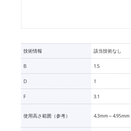
技術情報
該当技術なし
B
1.5
D
1
F
3.1
使用高さ範囲（参考）
4.3mm～4.95mm