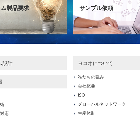
タム製品要求
サンプル依頼
ム設計
ヨコオについて
私たちの強み
報
会社概要
ISO
グローバルネットワーク
術
生産体制
対応