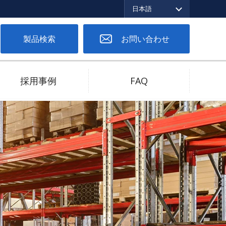
日本語
English
繁体中文
日本語
製品検索
お問い合わせ
採用事例
FAQ
ツーピースコネクタ
低バネ圧対応
高電流