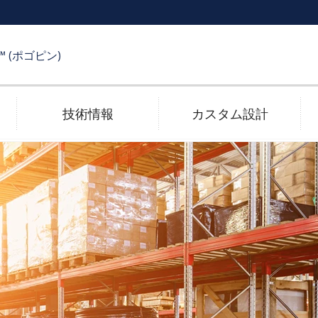
R™ (ポゴピン)
技術情報
カスタム設計
受け側コネクタ
メッキ技術
電子カタログ
高速伝送