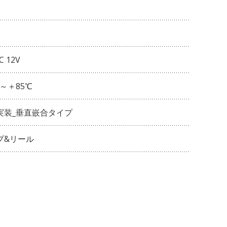
C 12V
℃～＋85℃
実装_垂直嵌合タイプ
プ&リール