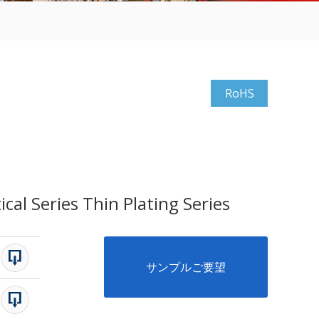
RoHS
al Series Thin Plating Series
サンプルご要望