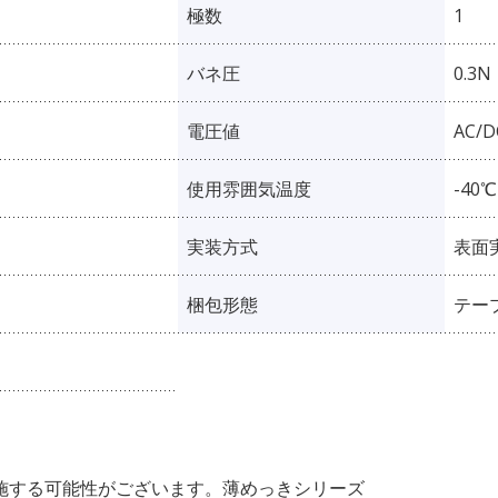
極数
1
バネ圧
0.3N
電圧値
AC/D
使用雰囲気温度
-40
実装方式
表面
梱包形態
テー
施する可能性がございます。薄めっきシリーズ