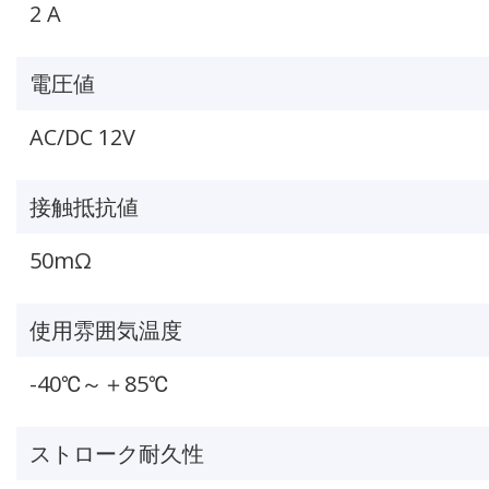
2 A
電圧値
AC/DC 12V
接触抵抗値
50mΩ
使用雰囲気温度
-40℃～＋85℃
ストローク耐久性