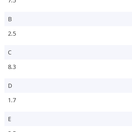
7.5
B
2.5
C
8.3
D
1.7
E