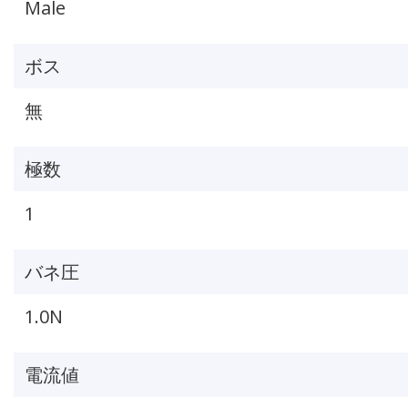
Male
ボス
無
極数
1
バネ圧
1.0N
電流値