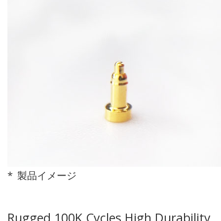
製品イメージ
Rugged 100K Cycles High Durability