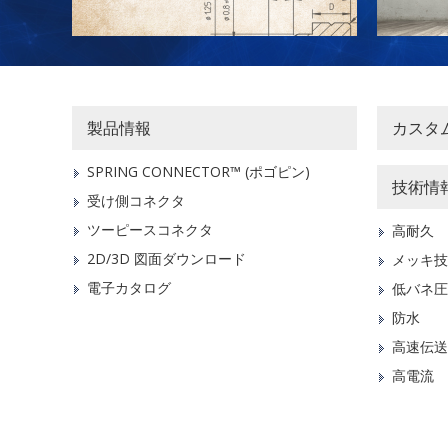
製品情報
カスタ
SPRING CONNECTOR™ (ポゴピン)
技術情
受け側コネクタ
ツーピースコネクタ
高耐久
2D/3D 図面ダウンロード
メッキ技
電子カタログ
低バネ圧
防水
高速伝送
高電流