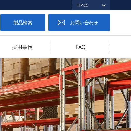
日本語
English
繁体中文
日本語
製品検索
お問い合わせ
採用事例
FAQ
ツーピースコネクタ
低バネ圧対応
高電流