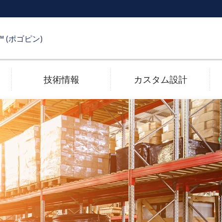
R™ (ポゴピン)
技術情報
カスタム設計
受け側コネクタ
メッキ技術
電子カタログ
高速伝送