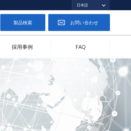
日本語
English
繁体中文
日本語
製品検索
お問い合わせ
採用事例
FAQ
ツーピースコネクタ
低バネ圧対応
高電流