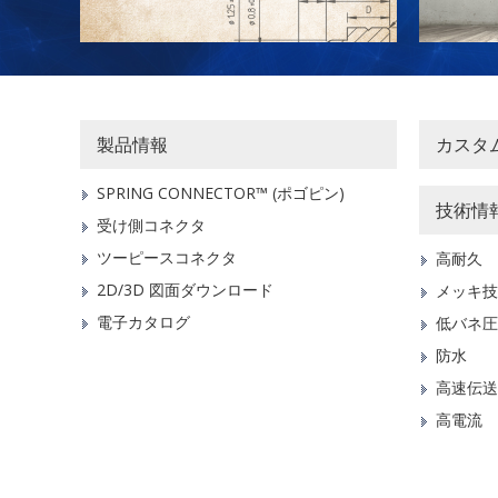
製品情報
カスタ
SPRING CONNECTOR™ (ポゴピン)
技術情
受け側コネクタ
ツーピースコネクタ
高耐久
2D/3D 図面ダウンロード
メッキ技
電子カタログ
低バネ圧
防水
高速伝送
高電流