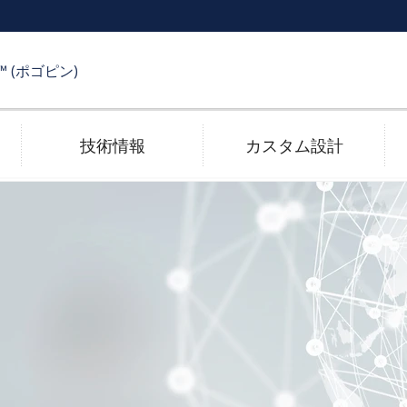
R™ (ポゴピン)
技術情報
カスタム設計
受け側コネクタ
メッキ技術
電子カタログ
高速伝送