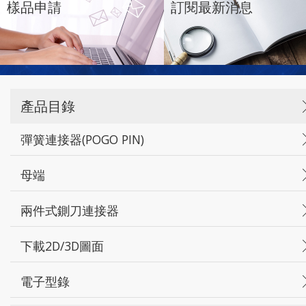
樣品申請
訂閱最新消息
產品目錄
彈簧連接器(POGO PIN)
母端
兩件式鍘刀連接器
下載2D/3D圖面
電子型錄