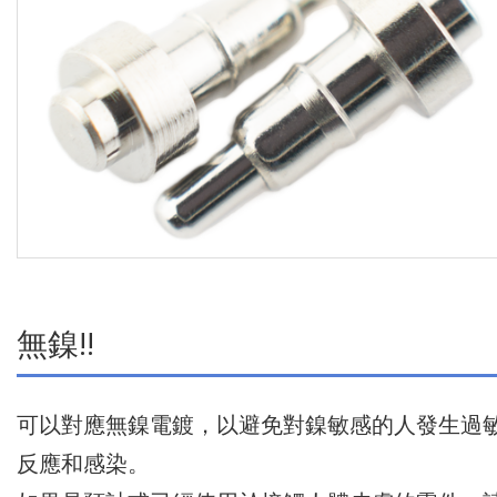
無鎳!!
可以對應無鎳電鍍，以避免對鎳敏感的人發生過
反應和感染。