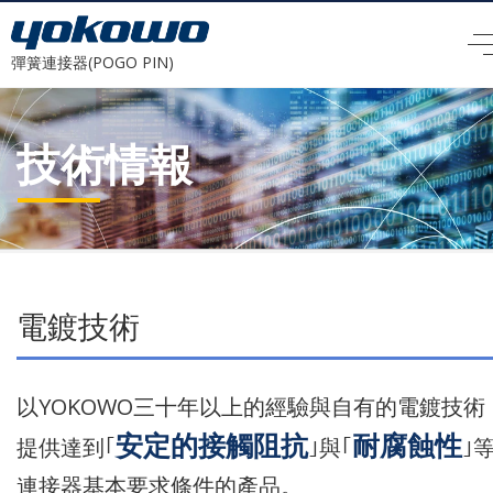
彈簧連接器(POGO PIN)
技術情報
電鍍技術
以YOKOWO三十年以上的經驗與自有的電鍍技術
安定的接觸阻抗
耐腐蝕性
提供達到｢
｣與｢
｣
連接器基本要求條件的產品。