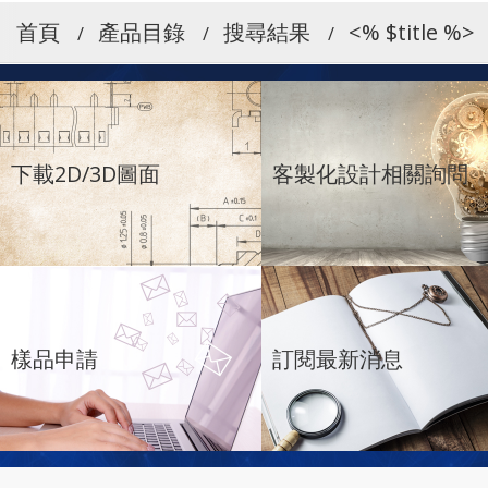
首頁
產品目錄
搜尋結果
<% $title %>
下載2D/3D圖面
客製化設計相關詢問
樣品申請
訂閱最新消息