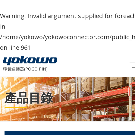
Warning
: Invalid argument supplied for foreach
in
/home/yokowo/yokowoconnector.com/public
on line
961
彈簧連接器(POGO PIN)
產品目錄