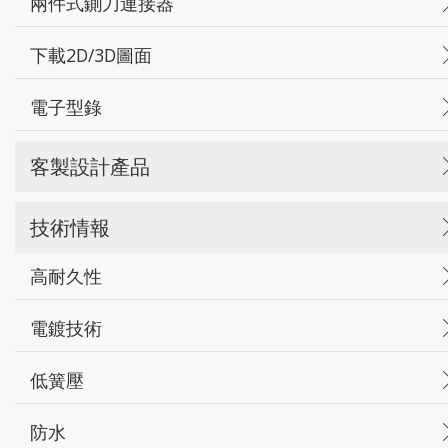
兩件式鍘刀連接器
下載2D/3D圖面
電子型錄
客製設計產品
技術情報
高耐久性
電鍍技術
低簧壓
防水