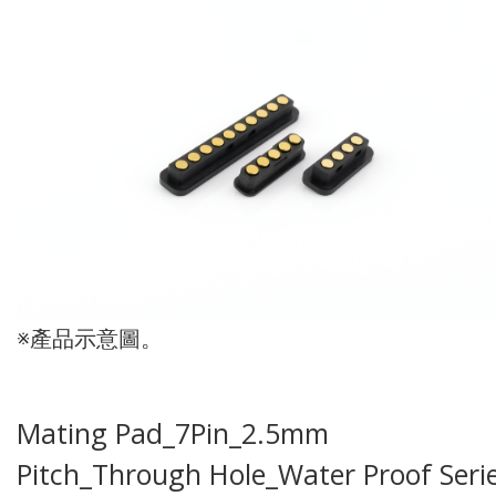
※產品示意圖。
Mating Pad_7Pin_2.5mm
Pitch_Through Hole_Water Proof Seri