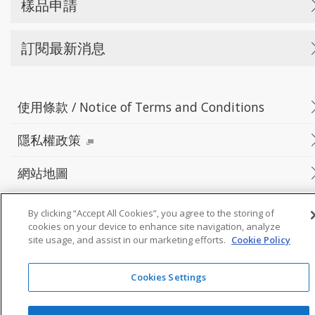
樣品申請
訂閱最新消息
使用條款 / Notice of Terms and Conditions
隱私權政策
網站地圖
By clicking “Accept All Cookies”, you agree to the storing of
cookies on your device to enhance site navigation, analyze
©Yokowo co., ltd.
site usage, and assist in our marketing efforts.
Cookie Policy
Cookies Settings