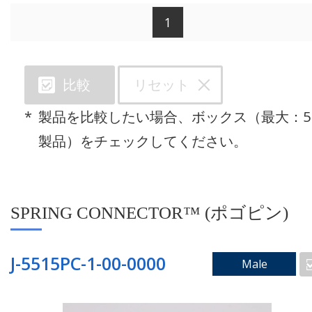
1
カテゴリで検索
リセット
比較
SPRING CONNECTOR™ (ポゴピン)
製品を比較したい場合、ボックス（最大：5
スルーホールコネクタ
製品）をチェックしてください。
フローティングコネクタ
SPRING CONNECTOR™ (ポゴピン)
ライトアングルコネクタ
受け側コネクタ
J-5515PC-1-00-0000
Male
ツーピースコネクタ