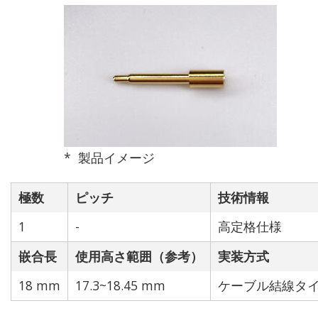
該当なし
1
2
3
4
5
6
7
8
9
10
12
14
16
18
20
製品イメージ
24
40
極数
ピッチ
技術情報
1
-
高定格仕様
電流値[A]
一致
嵌合長
使用高さ範囲（参考）
実装方式
18 mm
17.3~18.45 mm
ケーブル結線タ