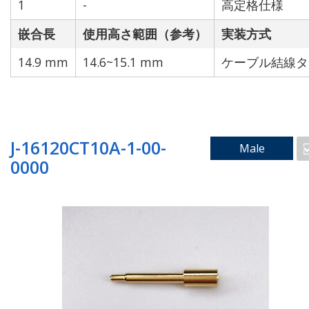
1
-
高定格仕様
嵌合長
使用高さ範囲（参考）
実装方式
14.9 mm
14.6~15.1 mm
ケーブル結線タ
ケーブル結線タイプ
J-16120CT10A-1-00-
Male
0000
技術で検索
防水仕様
高定格仕様