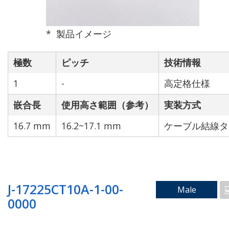
製品イメージ
極数
ピッチ
技術情報
高速伝送仕様（対応）
高耐久仕様
1
-
高定格仕様
嵌合長
使用高さ範囲（参考）
実装方式
16.7 mm
16.2~17.1 mm
ケーブル結線タ
該当技術なし
J-17225CT10A-1-00-
Male
0000
ピン数で検索