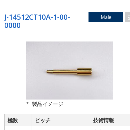
実装方法で検索
J-14512CT10A-1-00-
Male
0000
表面実装_垂直嵌合タ
表面実装_ライトアン
イプ
グルタイプ
製品イメージ
極数
ピッチ
技術情報
スルーホールタイプ
フローティングタイプ