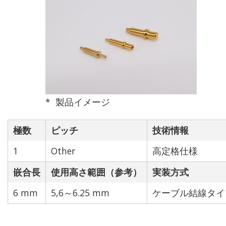
ピッチ(mm)
2.0 mm
2.5 mm
製品イメージ
2.54 mm
極数
ピッチ
技術情報
3.0 mm
1
Other
高定格仕様
嵌合長
4.0 mm
使用高さ範囲（参考）
実装方式
6 mm
5,6～6.25 mm
ケーブル結線タイ
Other