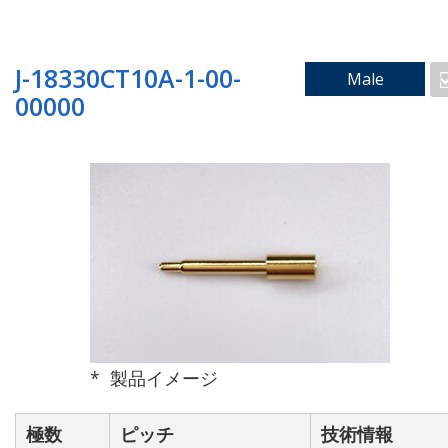
篏合長[mm]
一致
J-18330CT10A-1-00-
Male
00000
[一致]ボタンをONにすると前方入力欄に入力
された数値と一致する候補のみを表示しま
す。
ハウジング ボス有無検索
有
無
製品イメージ
極数
ピッチ
技術情報