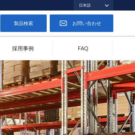
日本語
English
繁体中文
日本語
製品検索
お問い合わせ
採用事例
FAQ
ツーピースコネクタ
低バネ圧対応
高電流