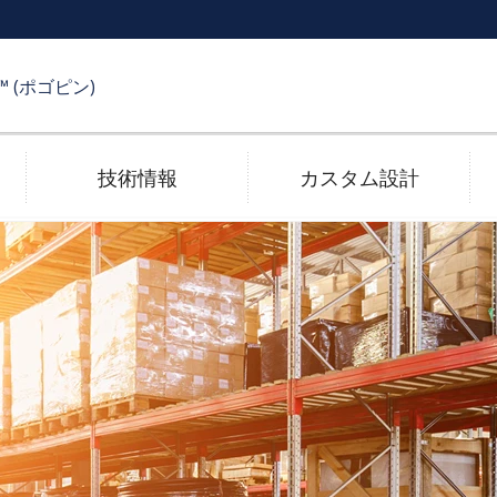
R™ (ポゴピン)
技術情報
カスタム設計
受け側コネクタ
メッキ技術
電子カタログ
高速伝送