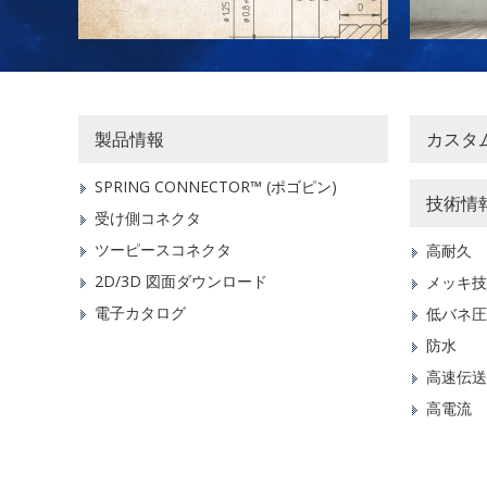
製品情報
カスタ
SPRING CONNECTOR™ (ポゴピン)
技術情
受け側コネクタ
ツーピースコネクタ
高耐久
2D/3D 図面ダウンロード
メッキ技
電子カタログ
低バネ圧
防水
高速伝送
高電流