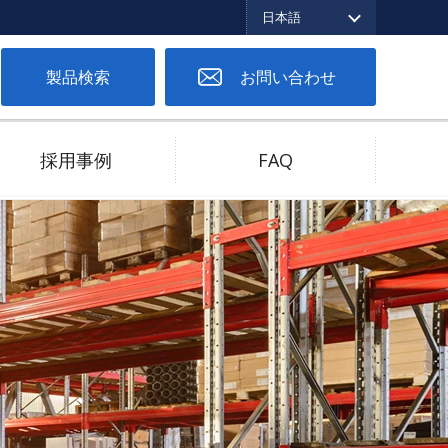
日本語
English
繁体中文
日本語
製品検索
お問い合わせ
採用事例
FAQ
ツーピースコネクタ
低バネ圧対応
高電流