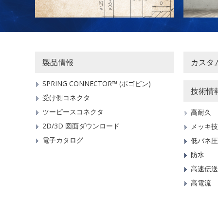
製品情報
カスタ
SPRING CONNECTOR™ (ポゴピン)
技術情
受け側コネクタ
ツーピースコネクタ
高耐久
2D/3D 図面ダウンロード
メッキ技
電子カタログ
低バネ圧
防水
高速伝送
高電流