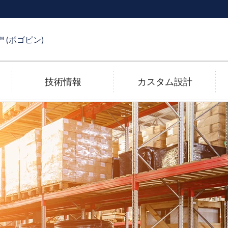
R™ (ポゴピン)
技術情報
カスタム設計
受け側コネクタ
メッキ技術
電子カタログ
高速伝送